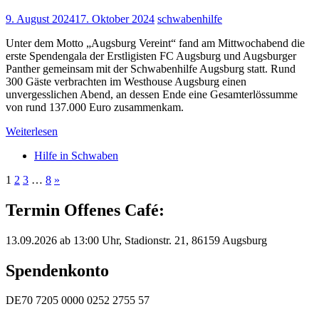
9. August 2024
17. Oktober 2024
schwabenhilfe
Unter dem Motto „Augsburg Vereint“ fand am Mittwochabend die
erste Spendengala der Erstligisten FC Augsburg und Augsburger
Panther gemeinsam mit der Schwabenhilfe Augsburg statt. Rund
300 Gäste verbrachten im Westhouse Augsburg einen
unvergesslichen Abend, an dessen Ende eine Gesamterlössumme
von rund 137.000 Euro zusammenkam.
Weiterlesen
Hilfe in Schwaben
Seitennummerierung
Nächste
1
2
3
…
8
»
Beiträge
der
Termin Offenes Café:
Beiträge
13.09.2026 ab 13:00 Uhr, Stadionstr. 21, 86159 Augsburg
Spendenkonto
DE70 7205 0000 0252 2755 57